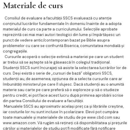
Materiale de curs
Consiliul de evaluare a facultății SSCS evaluează cu atenție
conținutul lucrărilor fundamentale în domeniu înainte de a adopta
materialul de curs ca parte a curriculumului. Selecțiile aprobate
reprezintă cei mai mari autori teologici din lume și împărtășesc un
punct de vedere antic/contemporan bazat pe Biblie asupra
problemelor cu care se confruntă Biserica, comunitatea mondială și
congregațiile.
Cursurile acoperă o selecție extinsă a materiei pe care un student
ar trebui să se aștepte să le găsească în colegiul tradițional.
Studenții SSCS sunt încurajați să asiste la selectarea lucrărilor lor de
curs. Deși există o serie de „cursuri de bază” obligatorii SSCS,
studenții au, de asemenea, opțiunea de a selecta cursurile care ar
îmbunătăți ministerul pe care îl slujesc. Dacă studenții au o anumită
materie sau carte pe care preferă să o exploreze și să o studieze
pentru credit, ei pot face acest lucru după primirea aprobării scrise
din partea Consiliului de evaluare a facultății.
Manualele SSCS au aproximativ același preț ca și librăriile creștine,
iar costurile lor nu sunt incluse în școlarizare. Elevii pot cumpăra
toate manualele și materialele de studiu de pe www.cbd.com sau
www.amazon.com. Vă rugăm să rețineți că disponibilitatea și prețurile
cărților și materialelor de studiu pot fi modificate fără notificare