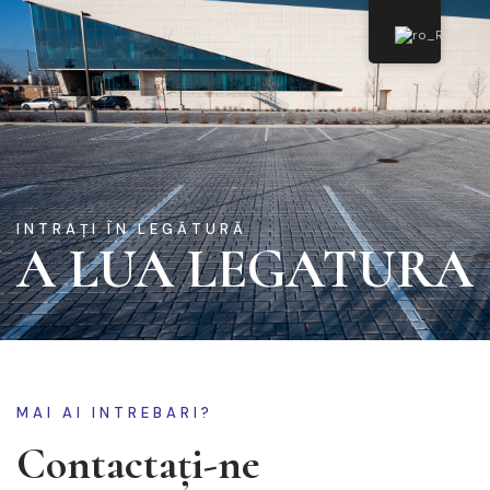
i
SSUeLearning
INTRAȚI ÎN LEGĂTURĂ
A LUA LEGATURA
MAI AI INTREBARI?
Contactaţi-ne