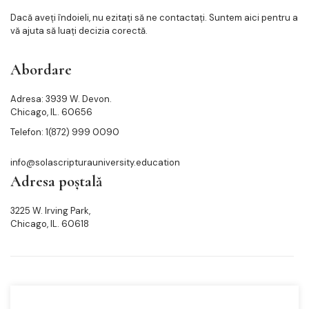
Dacă aveți îndoieli, nu ezitați să ne contactați. Suntem aici pentru a
vă ajuta să luați decizia corectă.
Abordare
Adresa: 3939 W. Devon.
Chicago, IL. 60656
Telefon: 1(872) 999 0090
info@solascripturauniversity.education
Adresa poștală
3225 W. Irving Park,
Chicago, IL. 60618