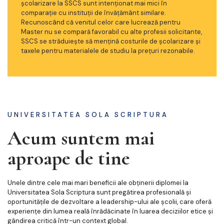
școlarizare la SSCS sunt intenționat mai mici în
comparație cu instituții de învățământ similare.
Recunoscând că venitul celor care lucrează pentru
Master nu se compară favorabil cu alte profesii solicitante,
SSCS se străduiește să mențină costurile de școlarizare și
taxele pentru materialele de studiu la prețuri rezonabile.
UNIVERSITATEA SOLA SCRIPTURA
Acum suntem mai
aproape de tine
Unele dintre cele mai mari beneficii ale obținerii diplomei la
Universitatea Sola Scriptura sunt pregătirea profesională și
oportunitățile de dezvoltare a leadership-ului ale școlii, care oferă
experiențe din lumea reală înrădăcinate în luarea deciziilor etice și
gândirea critică într-un context global.