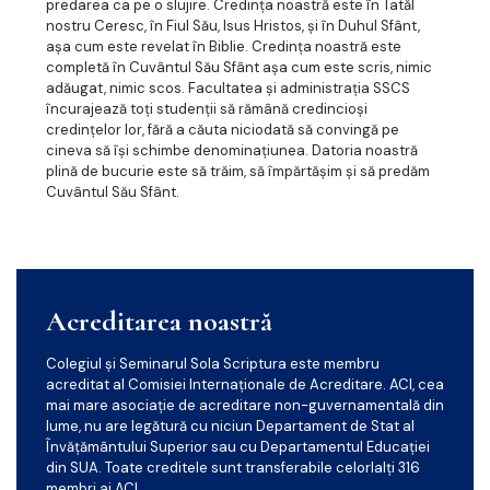
predarea ca pe o slujire. Credința noastră este în Tatăl
nostru Ceresc, în Fiul Său, Isus Hristos, și în Duhul Sfânt,
așa cum este revelat în Biblie. Credința noastră este
completă în Cuvântul Său Sfânt așa cum este scris, nimic
adăugat, nimic scos. Facultatea și administrația SSCS
încurajează toți studenții să rămână credincioși
credințelor lor, fără a căuta niciodată să convingă pe
cineva să își schimbe denominațiunea. Datoria noastră
plină de bucurie este să trăim, să împărtășim și să predăm
Cuvântul Său Sfânt.
Acreditarea noastră
Colegiul și Seminarul Sola Scriptura este membru
acreditat al Comisiei Internaționale de Acreditare. ACI, cea
mai mare asociație de acreditare non-guvernamentală din
lume, nu are legătură cu niciun Departament de Stat al
Învățământului Superior sau cu Departamentul Educației
din SUA. Toate creditele sunt transferabile celorlalți 316
membri ai ACI.