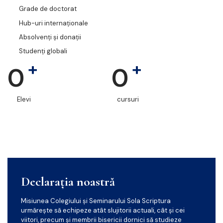
Grade de doctorat
Hub-uri internaționale
Absolvenți și donații
Studenți globali
+
+
0
0
Elevi
cursuri
Declarația noastră
Misiunea Colegiului și Seminarului Sola Scriptura
urmărește să echipeze atât slujitorii actuali, cât și cei
viitori, precum și membrii bisericii dornici să studieze