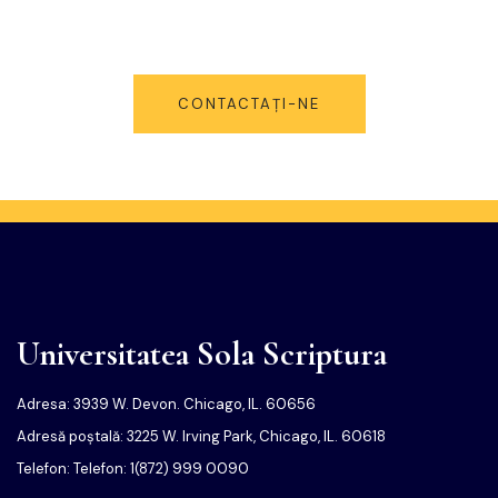
Ne angajăm să vă ajutăm în cel mai mare grad, astfel încât să puteți
atinge cel mai mare nivel de pregătire posibil.
CONTACTAŢI-NE
Universitatea Sola Scriptura
Adresa: 3939 W. Devon. Chicago, IL. 60656
Adresă poștală: 3225 W. Irving Park, Chicago, IL. 60618
Telefon: Telefon: 1(872) 999 0090