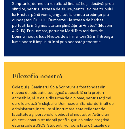
Scripturile, dorind ca rezultatul final să fie „…desăvârșirea
sfinților, pentru lucrarea de slujire, pentru zidirea trupului
lui Hristos, până vom ajunge toți la unirea credinței și a
cunoașterii Fiului lui Dumnezeu, la starea de bărbat
perfect, la înălțimea staturii plinătății lui Hristos” (Efeseni
4:12-13). Prin urmare, porunca Marii Trimiteri dată de
Domnul nostru Isus Hristos de a fi martorii Săi în întreaga
lume poate fi împlinită în și prin această generație.
Filozofia noastră
Colegiul și Seminarul Sola Scriptura a fost fondat din
nevoia de educație teologică accesibilă și la prețuri
accesibile, și în cele din urmă de diplome, pentru toți cei
care lucrează în slujba lui Dumnezeu. Standardul înalt de
administrare, instruire și îndrumare este reflectat de
facultatea și personalul dedicat al instituției. Având un
obiectiv comun, studenții pot fi siguri că calea creștină
este și calea SSCS. Studenții vor constata că taxele de