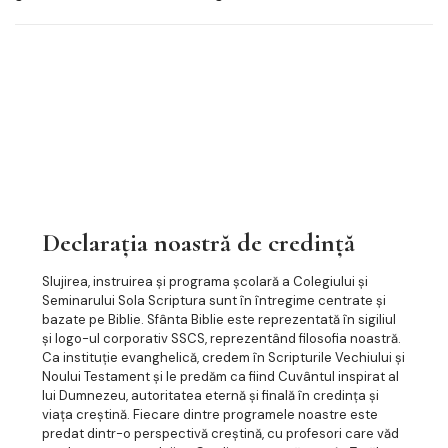
Declarația noastră de credință
Slujirea, instruirea și programa școlară a Colegiului și
Seminarului Sola Scriptura sunt în întregime centrate și
bazate pe Biblie. Sfânta Biblie este reprezentată în sigiliul
și logo-ul corporativ SSCS, reprezentând filosofia noastră.
Ca instituție evanghelică, credem în Scripturile Vechiului și
Noului Testament și le predăm ca fiind Cuvântul inspirat al
lui Dumnezeu, autoritatea eternă și finală în credința și
viața creștină. Fiecare dintre programele noastre este
predat dintr-o perspectivă creștină, cu profesori care văd