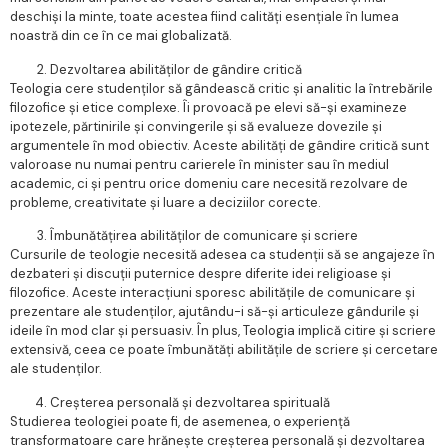
deschiși la minte, toate acestea fiind calități esențiale în lumea
noastră din ce în ce mai globalizată.
Dezvoltarea abilităților de gândire critică
Teologia cere studenților să gândească critic și analitic la întrebările
filozofice și etice complexe. Îi provoacă pe elevi să-și examineze
ipotezele, părtinirile și convingerile și să evalueze dovezile și
argumentele în mod obiectiv. Aceste abilități de gândire critică sunt
valoroase nu numai pentru carierele în minister sau în mediul
academic, ci și pentru orice domeniu care necesită rezolvare de
probleme, creativitate și luare a deciziilor corecte.
Îmbunătățirea abilităților de comunicare și scriere
Cursurile de teologie necesită adesea ca studenții să se angajeze în
dezbateri și discuții puternice despre diferite idei religioase și
filozofice. Aceste interacțiuni sporesc abilitățile de comunicare și
prezentare ale studenților, ajutându-i să-și articuleze gândurile și
ideile în mod clar și persuasiv. În plus, Teologia implică citire și scriere
extensivă, ceea ce poate îmbunătăți abilitățile de scriere și cercetare
ale studenților.
Creșterea personală și dezvoltarea spirituală
Studierea teologiei poate fi, de asemenea, o experiență
transformatoare care hrănește creșterea personală și dezvoltarea