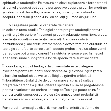
spirituală a studenților. Pe măsură ce elevii explorează diferite tradiții
și idei religioase, ei pot obține perspective asupra propriilor credințe
și valori. Ei pot dezvolta, de asemenea, un simț mai profund al
scopului, sensului și conexiunii cu ceilalți și lumea din jurul lor.
Pregătirea pentru o varietate de cariere
În cele din urmă, studiul Teologiei poate pregăti studenții pentru o
gamă largă de cariere în domenii precum educație, consiliere, drept,
asistență socială și asistență medicală. Gândirea critică,
comunicarea și abilitățile interpersonale dezvoltate prin cursurile de
teologie sunt foarte apreciate în aceste profesii. În plus, absolvenții
de Teologie pot urma o carieră în instituții religioase sau în mediul
academic, unde cunoștințele lor de specialitate sunt solicitate.
În concluzie, studiul Teologiei la universitate este o alegere
excelentă pentru studenții care doresc să-și extindă înțelegerea
diferitelor culturi, să dezvolte abilități de gândire critică, să
îmbunătățească abilitățile de comunicare și scris, să cultive
creșterea personală și dezvoltarea spirituală și să se pregătească
pentru o varietate de cariere. În timp ce Teologia poate să nu fie
pentru toată lumea, cei care aleg să o urmeze sunt probabil să
beneficieze în multe feluri, atât personal, cât și profesional.
Pentru cei interesați de divertisment online, există platforme de