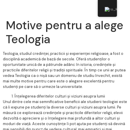
Motive pentru a alege
Teologia
i
SSUeLearning
Teologia, studiul credinței, practicii și experienței religioase, a fost o
disciplină academică de bază de secole. Oferă studenților o
oportunitate unică de a pătrunde adânc în istoria, credințele și
practicile diferitelor religii și tradiții spirituale. În timp ce unii ar putea
vedea Teologia ca o nișă sau un domeniu de studiu învechit, există
mai multe motive pentru care este o alegere excelentă pentru
studenți pe care să o urmeze la universitate.
Înțelegerea diferitelor culturi și viziuni asupra lumii
Unul dintre cele mai semnificative beneficii ale studierii teologiei este
că îi expune pe studenți la diverse culturi și viziuni asupra lumii. Pe
măsură ce explorează credințele și practicile diferitelor religii, elevii
dezvoltă o apreciere și o înțelegere mai profundă a altor culturi și
moduri de viață. Aceste cunoștințe îi pot ajuta pe studenți să devină
mai sensibili din punct de vedere cultural, mai empatici și mai